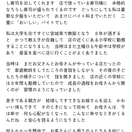
し寿司を出してくれます 店で使っている寿司桶に 本格的
なちらし寿司が盛られてくるのです どっちにしても私は豪
勢な夕飯をいただいて おまけにバイト料までいただく 二
重に「おいしい」バイトでした
私は大学を出てすぐに宮城県で教諭となり ８年が過ぎる
と かつて教え子が在籍して 店の近くにある小学校に勤務
することになりました 当時はまだ土曜日も午前中は学校が
あり 昼食を食べに店に行くことがよくありました
当時は まだお父さんとお母さんがやっている店だったの
で 家庭教師をしてたころの昔話をしながら その後の子ど
もたちの様子について 話を聞きました 店の近くの学校に
は８年間も勤務していたので 成長の過程をお母さんから聞
くのが 習慣のようになっていました
息子である親方が 結婚してすてきなお嫁さんを迎え かわ
いい孫もできて そのときになって初めて お母さんは 今
は幸せ 何も心配がなくなった こんなに幸せなときがくる
んだね と安心を語るようになりました
何もかも一生懸命で お客さんにも周りの人たちも大切にし