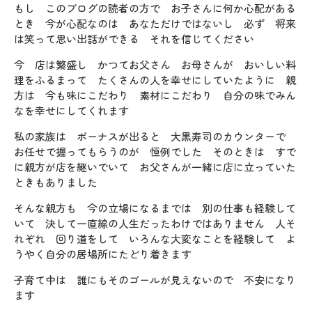
もし このブログの読者の方で お子さんに何か心配がある
とき 今が心配なのは あなただけではないし 必ず 将来
は笑って思い出話ができる それを信じてください
今 店は繁盛し かつてお父さん お母さんが おいしい料
理をふるまって たくさんの人を幸せにしていたように 親
方は 今も味にこだわり 素材にこだわり 自分の味でみん
なを幸せにしてくれます
私の家族は ボーナスが出ると 大黒寿司のカウンターで
お任せで握ってもらうのが 恒例でした そのときは すで
に親方が店を継いでいて お父さんが一緒に店に立っていた
ときもありました
そんな親方も 今の立場になるまでは 別の仕事も経験して
いて 決して一直線の人生だったわけではありません 人そ
れぞれ 回り道をして いろんな大変なことを経験して よ
うやく自分の居場所にたどり着きます
子育て中は 誰にもそのゴールが見えないので 不安になり
ます