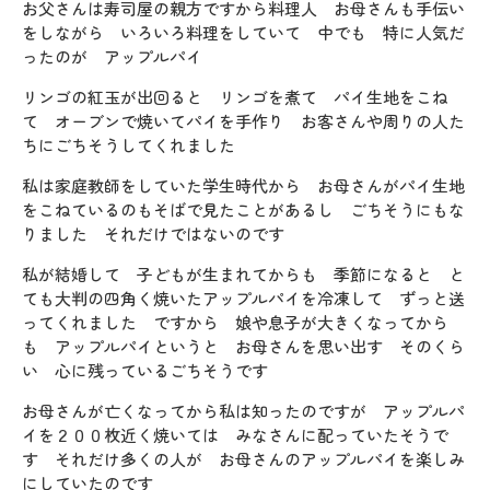
お父さんは寿司屋の親方ですから料理人 お母さんも手伝い
をしながら いろいろ料理をしていて 中でも 特に人気だ
ったのが アップルパイ
リンゴの紅玉が出回ると リンゴを煮て パイ生地をこね
て オーブンで焼いてパイを手作り お客さんや周りの人た
ちにごちそうしてくれました
私は家庭教師をしていた学生時代から お母さんがパイ生地
をこねているのもそばで見たことがあるし ごちそうにもな
りました それだけではないのです
私が結婚して 子どもが生まれてからも 季節になると と
ても大判の四角く焼いたアップルパイを冷凍して ずっと送
ってくれました ですから 娘や息子が大きくなってから
も アップルパイというと お母さんを思い出す そのくら
い 心に残っているごちそうです
お母さんが亡くなってから私は知ったのですが アップルパ
イを２００枚近く焼いては みなさんに配っていたそうで
す それだけ多くの人が お母さんのアップルパイを楽しみ
にしていたのです