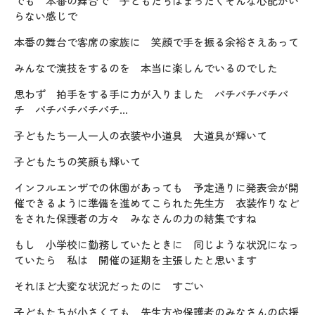
でも 本番の舞台で 子どもたちはまったくそんな心配がい
らない感じで
本番の舞台で客席の家族に 笑顔で手を振る余裕さえあって
みんなで演技をするのを 本当に楽しんでいるのでした
思わず 拍手をする手に力が入りました パチパチパチパ
チ パチパチパチパチ…
子どもたち一人一人の衣装や小道具 大道具が輝いて
子どもたちの笑顔も輝いて
インフルエンザでの休園があっても 予定通りに発表会が開
催できるように準備を進めてこられた先生方 衣装作りなど
をされた保護者の方々 みなさんの力の結集ですね
もし 小学校に勤務していたときに 同じような状況になっ
ていたら 私は 開催の延期を主張したと思います
それほど大変な状況だったのに すごい
子どもたちが小さくても 先生方や保護者のみなさんの応援