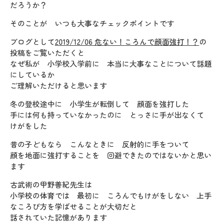
だろうか？
そのことが いつも大事なチェックポイントです
ブログとして
2019/12/06 危ない！ころんで顔面強打！？
の
投稿をご覧いただくと
なぜ私が 小学校入学前に 本当に大事なことについて話題
にしているか
ご理解いただけると思います
冬の登校途中に 小学生が転倒して 顔面を強打した
手には何も持っていなかったのに とっさに手が出なくて
けがをした
昔の子どもなら こんなときに 反射的に手をついて
顔を地面に強打することを 回避できたのではないかと思い
ます
古武術の甲野善紀先生は
小学校の体育では 最初に ころんでもけがをしない 上手
なころび方を学ばせることが大切だと
話されていた記憶があります