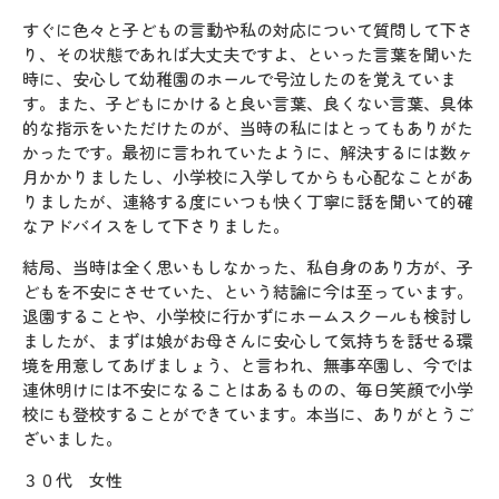
すぐに色々と子どもの言動や私の対応について質問して下さ
り、その状態であれば大丈夫ですよ、といった言葉を聞いた
時に、安心して幼稚園のホールで号泣したのを覚えていま
す。また、子どもにかけると良い言葉、良くない言葉、具体
的な指示をいただけたのが、当時の私にはとってもありがた
かったです。最初に言われていたように、解決するには数ヶ
月かかりましたし、小学校に入学してからも心配なことがあ
りましたが、連絡する度にいつも快く丁寧に話を聞いて的確
なアドバイスをして下さりました。
結局、当時は全く思いもしなかった、私自身のあり方が、子
どもを不安にさせていた、という結論に今は至っています。
退園することや、小学校に行かずにホームスクールも検討し
ましたが、まずは娘がお母さんに安心して気持ちを話せる環
境を用意してあげましょう、と言われ、無事卒園し、今では
連休明けには不安になることはあるものの、毎日笑顔で小学
校にも登校することができています。本当に、ありがとうご
ざいました。
３０代 女性